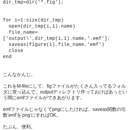
dir_tmp=dir('*.fig');
for i=1:size(dir_tmp)
open(dir_tmp(i,1).name)
file_name=
['output\',dir_tmp(i,1).name,'.emf'];
saveas(figure(1),file_name,'emf')
close
end
こんなかんじ。
これをM-fileにして、figファイルがたくさん入ってるフォル
ダに突っ込んで、outputディレクトリ作っておけばあっとい
う間にemfファイルができあがります。
emfファイルじゃなくてpngにしたければ、saveas関数の引
数'emf'を'png'にすればOK。
たぶん、便利。